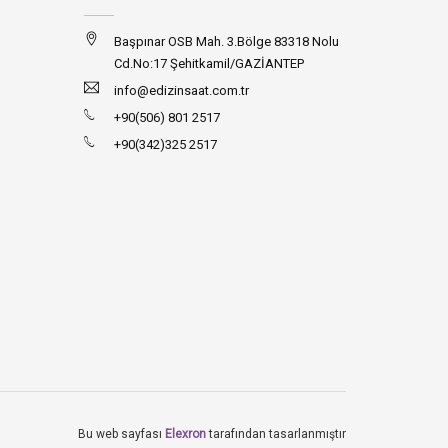
Başpınar OSB Mah. 3.Bölge 83318 Nolu
Cd.No:17 Şehitkamil/GAZİANTEP
info@edizinsaat.com.tr
+90(506) 801 2517
+90(342)325 2517
Bu web sayfası
Elexron
tarafından tasarlanmıştır