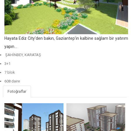
Hayata Ediz City’den bakın, Gaziantep’in kalbine sağlam bir yatırım
yapın…
ŞAHİNBEY, KARATAŞ
3+1
7 blok
608 daire
Fotoğraflar